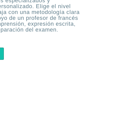
s especializados y
sonalizado. Elige el nivel
aja con una metodología clara
oyo de un profesor de francés
prensión, expresión escrita,
eparación del examen.
l
precio
ctual
s:
7,00€.