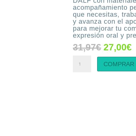
DALF con materiale
acompañamiento per
que necesitas, trab
y avanza con el ap
para mejorar tu com
expresión oral y pr
El
E
31,97
€
27,00
€
precio
Clases
original
a
COMPRAR
de
era:
e
francés
31,97€.
2
para
preparación
diplomas
DELF-
DALF
cantidad