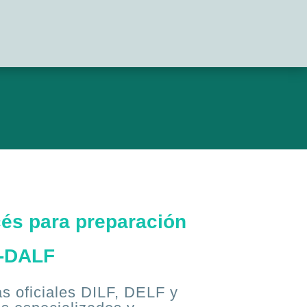
cés para preparación
F-DALF
s oficiales DILF, DELF y