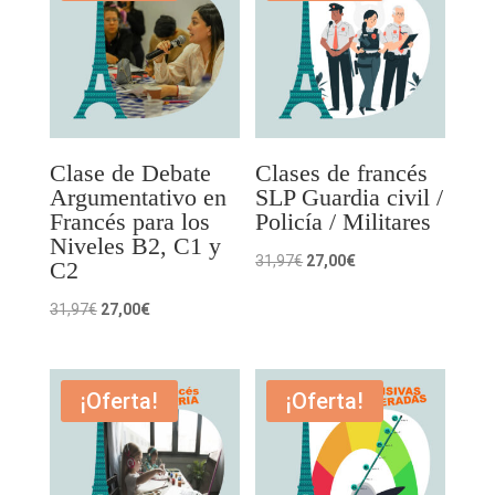
31,97€.
27,00€.
31,97€.
27,00€.
Clase de Debate
Clases de francés
Argumentativo en
SLP Guardia civil /
Francés para los
Policía / Militares
Niveles B2, C1 y
El
El
31,97
€
27,00
€
C2
precio
precio
El
El
31,97
€
27,00
€
original
actual
precio
precio
era:
es:
original
actual
31,97€.
27,00€.
era:
es:
¡Oferta!
¡Oferta!
31,97€.
27,00€.