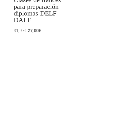
para preparación
diplomas DELF-
DALF
El
El
31,97
€
27,00
€
precio
precio
original
actual
era:
es:
31,97€.
27,00€.
Clases de Francés Online