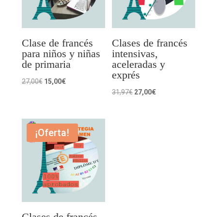
Clase de francés
Clases de francés
para niños y niñas
intensivas,
de primaria
aceleradas y
exprés
El
El
27,00
€
15,00
€
El
El
31,97
€
27,00
€
precio
precio
precio
precio
original
actual
original
actual
era:
es:
era:
es:
¡Oferta!
27,00€.
15,00€.
31,97€.
27,00€.
Clases de francés