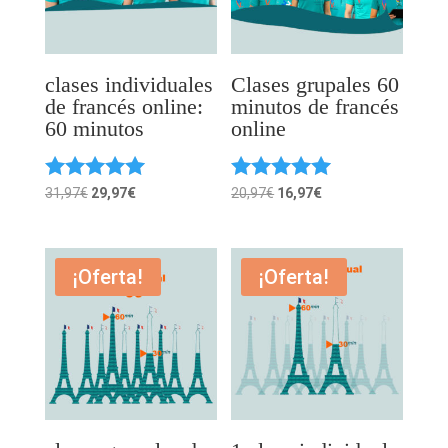
clases individuales
Clases grupales 60
de francés online:
minutos de francés
60 minutos
online
Valorado
Valorado
El
El
El
El
31,97
€
29,97
€
20,97
€
16,97
€
con
con
precio
precio
precio
precio
5.00
5.00
original
actual
original
actual
de 5
de 5
era:
es:
era:
es:
¡Oferta!
¡Oferta!
31,97€.
29,97€.
20,97€.
16,97€.