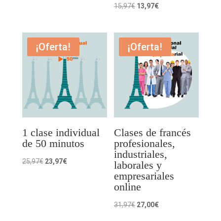
Valorado
El
El
15,97
€
13,97
€
era:
es:
con
precio
precio
12,97€.
9,97€.
5.00
original
actual
de 5
era:
es:
¡Oferta!
¡Oferta!
15,97€.
13,97€.
1 clase individual
Clases de francés
de 50 minutos
profesionales,
industriales,
El
El
25,97
€
23,97
€
laborales y
precio
precio
empresariales
online
original
actual
era:
es:
El
El
31,97
€
27,00
€
25,97€.
23,97€.
precio
precio