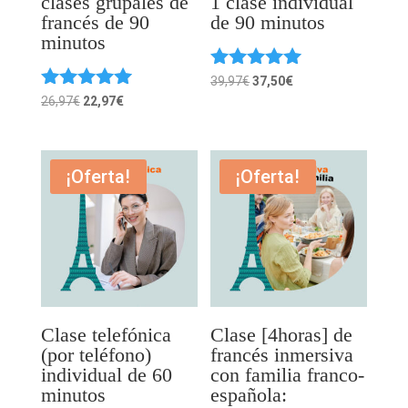
clases grupales de
1 clase individual
francés de 90
de 90 minutos
minutos
Valorado
El
El
39,97
€
37,50
€
con
Valorado
El
El
26,97
€
22,97
€
precio
precio
5.00
con
precio
precio
original
actual
de 5
5.00
original
actual
era:
es:
de 5
era:
es:
¡Oferta!
¡Oferta!
39,97€.
37,50€.
26,97€.
22,97€.
Clase telefónica
Clase [4horas] de
(por teléfono)
francés inmersiva
individual de 60
con familia franco-
minutos
española: