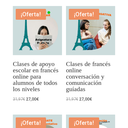
original
actual
era:
es:
¡Oferta!
¡Oferta!
31,97€.
27,00€.
Clases de apoyo
Clases de francés
escolar en francés
online
online para
conversación y
alumnos de todos
comunicación
los niveles
guíadas
El
El
El
El
31,97
€
27,00
€
31,97
€
27,00
€
precio
precio
precio
precio
original
actual
original
actual
era:
es:
era:
es:
¡Oferta!
¡Oferta!