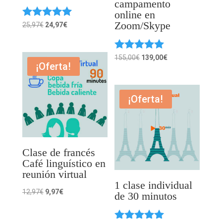
campamento
online en
Zoom/Skype
Valorado
El
El
25,97
€
24,97
€
con
precio
precio
5.00
original
actual
de 5
Valorado
El
El
155,00
€
139,00
€
era:
es:
¡Oferta!
con
precio
precio
5.00
25,97€.
24,97€.
original
actual
de 5
era:
es:
¡Oferta!
155,00€.
139,00€.
Clase de francés
Café linguístico en
reunión virtual
1 clase individual
El
El
12,97
€
9,97
€
de 30 minutos
precio
precio
original
actual