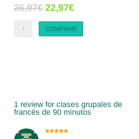
El
El
26,97
€
22,97
€
precio
precio
original
actual
clases
era:
es:
COMPRAR
grupales
26,97€.
22,97€.
de
francés
de
90
minutos
cantidad
1 review for
clases grupales de
francés de 90 minutos
Valorado