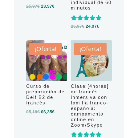
individual de 60
El
El
25,97
€
23,97
€
minutos
precio
precio
original
actual
Valorado
El
El
25,97
€
24,97
€
era:
es:
con
precio
precio
5.00
25,97€.
23,97€.
original
actual
de 5
¡Oferta!
¡Oferta!
era:
es:
25,97€.
24,97€.
Curso de
Clase [4horas]
preparación de
de francés
Delf B2 de
inmersiva con
francés
familia franco-
española:
El
El
95,19
€
66,35
€
campamento
online en
precio
precio
Zoom/Skype
original
actual
era:
es: