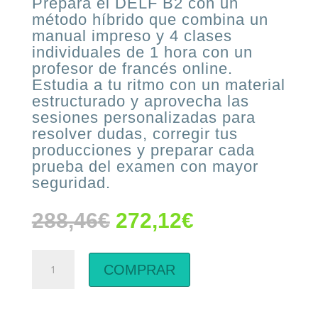
Prepara el DELF B2 con un
método híbrido que combina un
manual impreso y 4 clases
individuales de 1 hora con un
profesor de francés online.
Estudia a tu ritmo con un material
estructurado y aprovecha las
sesiones personalizadas para
resolver dudas, corregir tus
producciones y preparar cada
prueba del examen con mayor
seguridad.
El
El
288,46
€
272,12
€
precio
precio
original
actual
Método
era:
es:
COMPRAR
híbrido
288,46€.
272,12€.
de
Delf